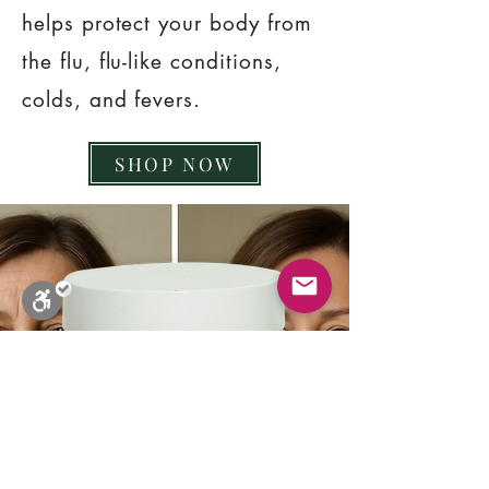
helps protect your body from
the flu, flu-like conditions,
colds, and fevers.
SHOP NOW
Close
Stop Blinks
Monochrome
Sepia