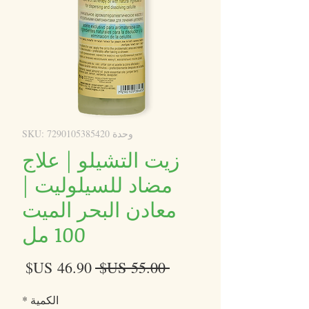
وحدة SKU: 7290105385420
زيت التشيلو | علاج
مضاد للسيلوليت |
معادن البحر الميت
100 مل
سعر
سعر
 ‏55.00 US$ 
عادي
البيع
الكمية
*