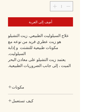
أضِف إلى العربة
علاج السيلوليت الطبيعي. زيت التشيلو
هو زيت عطري فريد من نوعه مع
مكونات طبيعية للتشتت و إذابة
السيلوليت.
يعتمد زيت التشيلو على معادن البحر
الميت ، إلى جانب الضروريات الطبيعية.
مكونات
Containing 100 ml
كيف تستعمل
معادن البحر الميت والأساسيات الطبيعية
* لا توجد منشطات ، مصادق عليها من قبل وزارة
ضع زيت التشيلو على منطقة السيلوليت وقم
الصحة الإسرائيلية ، لم يتم اختبارها على الحيوانات