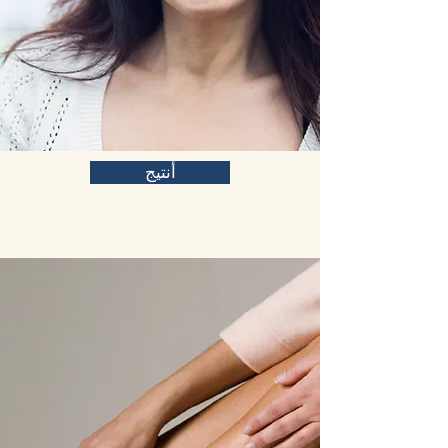
أنتيج