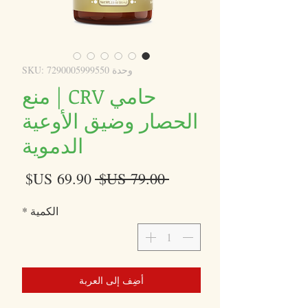
وحدة SKU: 7290005999550
حامي CRV | منع
الحصار وضيق الأوعية
الدموية
سعر
سعر
 ‏79.00 US$ 
عادي
البيع
الكمية
*
أضِف إلى العربة