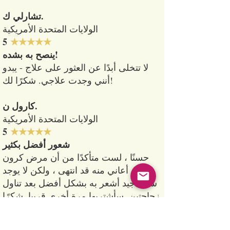
تشارلي ك.
الولايات المتحدة الأمريكية
​​5
★★★★★
ينصح به بشده!
لا تتخلى أبدًا عن العثور على علاج - يبدو
أنني وجدت علاجي. شكرًا لك!
كارول ن.
الولايات المتحدة الأمريكية
​​5
★★★★★
شعور أفضل بكثير
حسنًا ، لست متأكدًا من أن مرض كرون
الذي أعاني منه قد انتهى ، ولكن لا يوجد
شيء جيد أشعر به بشكل أفضل بعد تناول
زجاجتين. سأشتريها مرة أخرى قريبا. شكرًا
لك