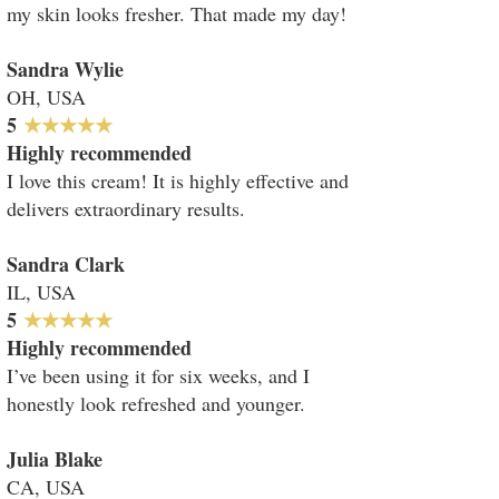
my skin looks fresher. That made my day!
Sandra Wylie
OH, USA
​​5
★★★★★
Highly recommended
I love this cream! It is highly effective and
delivers extraordinary results.
Sandra Clark
IL, USA
5
★★★★★
Highly recommended
I’ve been using it for six weeks, and I
honestly look refreshed and younger.
Julia Blake
CA, USA