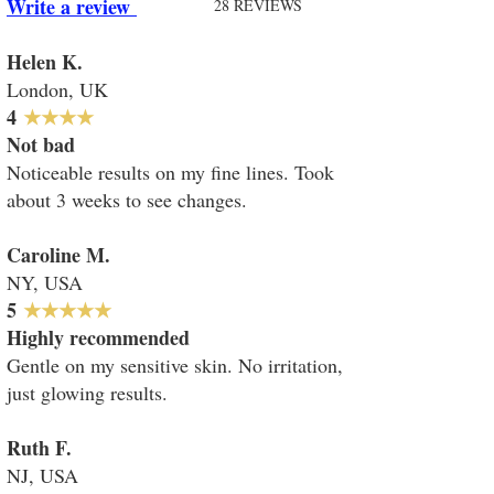
Write a review
28
R
EVIEWS
Helen K.
London, UK
​​4
★★★★
Not bad
Noticeable results on my fine lines. Took
about 3 weeks to see changes.
Caroline M.
NY, USA
​​5
★★★★★
Highly recommended
Gentle on my sensitive skin. No irritation,
just glowing results.
Ruth F.
NJ, USA