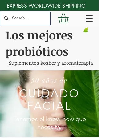
EXPRESS WORLDWIDE SHIPPING
Los mejores
probióticos
Suplementos kosher y aromaterapia
50 años de
CUIDADO
FACIAL
Tenemos el know-how que
necesita.