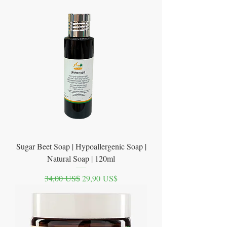
Sugar Beet Soap | Hypoallergenic Soap |
Natural Soap | 120ml
Precio
Precio de oferta
34,00 US$
29,90 US$