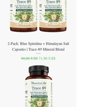
2-Pack: Blue Spirulina + Himalayan Salt
Capsules | Trace-89 Mineral Blend
Precio
Precio de oferta
90,00 US$
71,90 US$