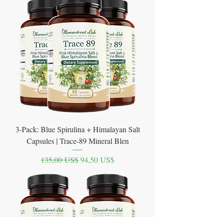
3-Pack: Blue Spirulina + Himalayan Salt
Capsules | Trace-89 Mineral Blen
Precio
Precio de oferta
135,00 US$
94,50 US$