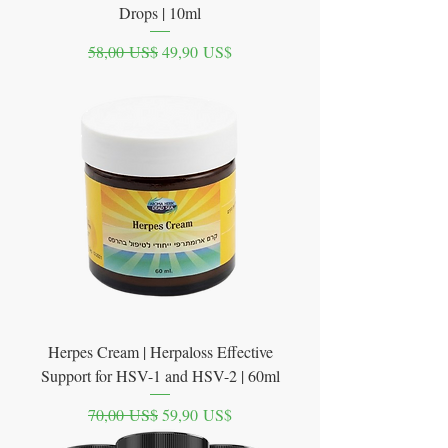
Drops | 10ml
Precio
Precio de oferta
58,00 US$
49,90 US$
Herpes Cream | Herpaloss Effective
Support for HSV-1 and HSV-2 | 60ml
Precio
Precio de oferta
70,00 US$
59,90 US$