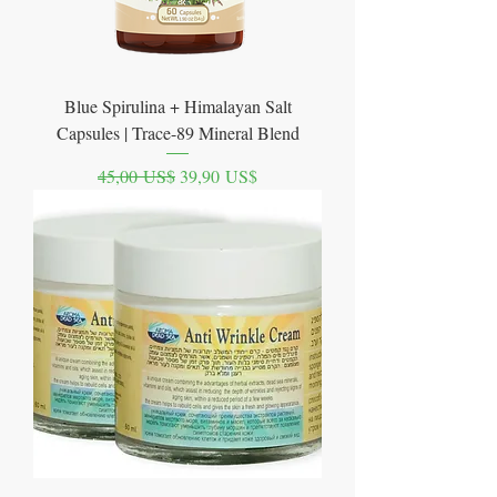
Blue Spirulina + Himalayan Salt
Capsules | Trace-89 Mineral Blend
Precio
Precio de oferta
45,00 US$
39,90 US$