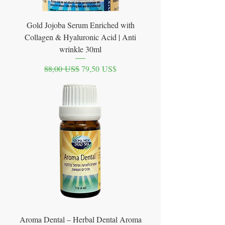
Gold Jojoba Serum Enriched with
Collagen & Hyaluronic Acid | Anti
wrinkle 30ml
Precio
Precio de oferta
88,00 US$
79,50 US$
Aroma Dental – Herbal Dental Aroma