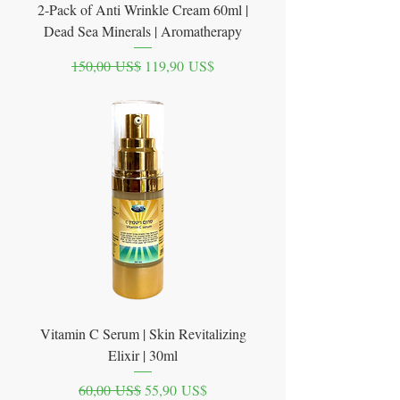
2-Pack of Anti Wrinkle Cream 60ml |
Dead Sea Minerals | Aromatherapy
Precio
Precio de oferta
150,00 US$
119,90 US$
Vitamin C Serum | Skin Revitalizing
Elixir | 30ml
Precio
Precio de oferta
60,00 US$
55,90 US$