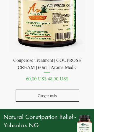
Couperose Treatment | COUPROSE
CREAM | 60ml | Aroma Medic
Precio
Precio de oferta
60,00 US$
48,90 US$
Cargar más
Natural Constipation Relief -
Yobsalax NG