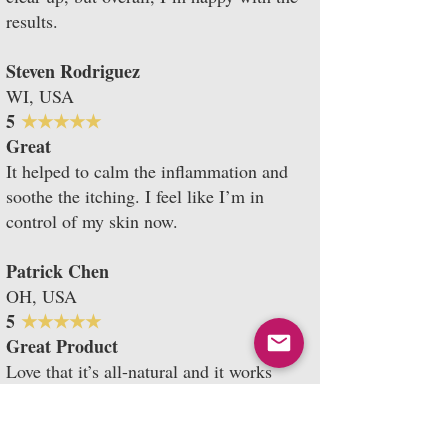
results.
Steven Rodriguez
WI, USA
​​5
★★★★★
Great
It helped to calm the inflammation and
soothe the itching. I feel like I’m in
control of my skin now.
Patrick Chen
OH, USA
5
★★★★★
Great Product
Love that it’s all-natural and it works
wonders! So grateful for these products.
Owen Flores