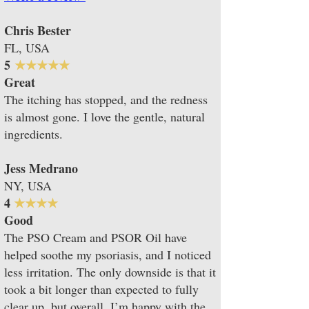
Chris Bester
FL, USA
​​5
★★★★★
Great
The itching has stopped, and the redness
is almost gone. I love the gentle, natural
ingredients.
Jess Medrano
NY, USA
​​4
★★★★
Good
The PSO Cream and PSOR Oil have
helped soothe my psoriasis, and I noticed
less irritation. The only downside is that it
took a bit longer than expected to fully
clear up, but overall, I’m happy with the