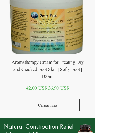
Aromatherapy Cream for Treating Dry
and Cracked Foot Skin | Softy Foot |
100ml
Precio
Precio de oferta
42,00 US$
36,90 US$
Cargar más
Natural Constipation Relief -