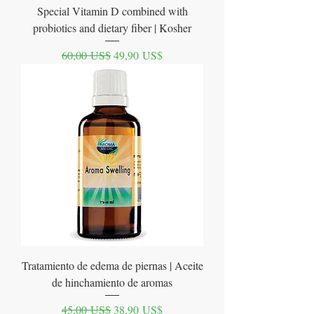
Special Vitamin D combined with
probiotics and dietary fiber | Kosher
Precio
Precio de oferta
60,00 US$
49,90 US$
Tratamiento de edema de piernas | Aceite
de hinchamiento de aromas
Precio
Precio de oferta
45,00 US$
38,90 US$