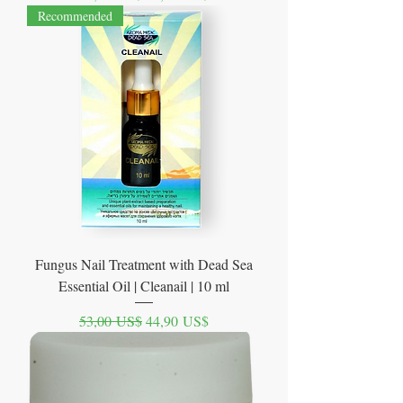
Recommended
Fungus Nail Treatment with Dead Sea
Essential Oil | Cleanail | 10 ml
Precio
Precio de oferta
53,00 US$
44,90 US$