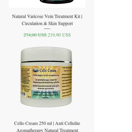
Natural Varicose Vein Treatment Kit |
Circulation & Skin Support
Precio
Precio de oferta
274,00 US$
219,90 US$
Cello Cream 250 ml | Anti Cellulite
Aromatherapy Natural Treatment