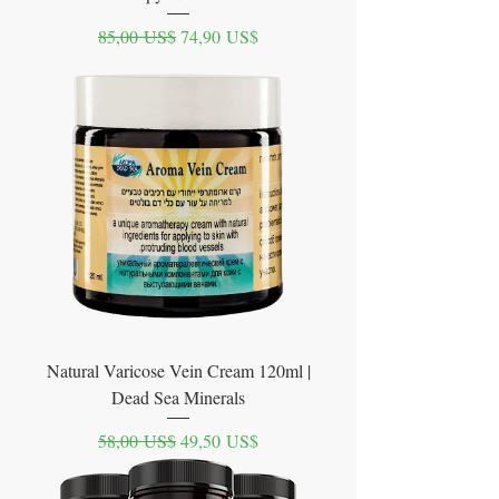
Precio
Precio de oferta
85,00 US$
74,90 US$
Natural Varicose Vein Cream 120ml |
Dead Sea Minerals
Precio
Precio de oferta
58,00 US$
49,50 US$