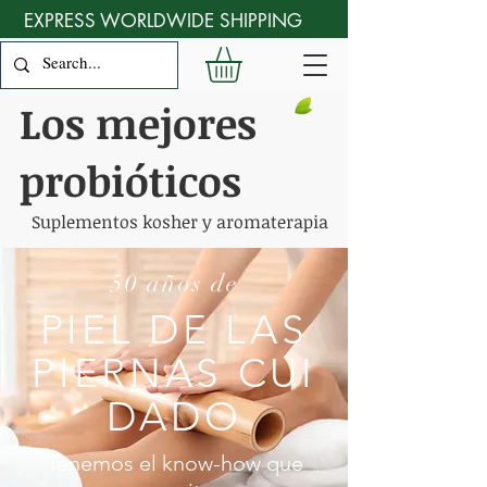
EXPRESS WORLDWIDE SHIPPING
Los mejores
probióticos
Suplementos kosher y aromaterapia
50 años de
PIEL DE LAS
PIERNAS CUI
DADO
Tenemos el know-how que