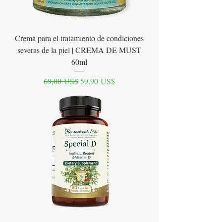
Crema para el tratamiento de condiciones
severas de la piel | CREMA DE MUST
60ml
Precio
Precio de oferta
69,00 US$
59,90 US$