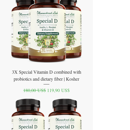
3X Special Vitamin D combined with
probiotics and dietary fiber | Kosher
Precio
Precio de oferta
180,00 US$
119,90 US$