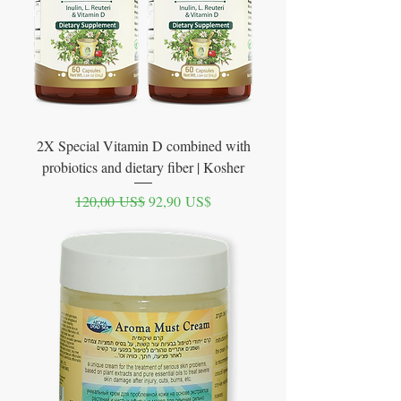
2X Special Vitamin D combined with
probiotics and dietary fiber | Kosher
Precio
Precio de oferta
120,00 US$
92,90 US$