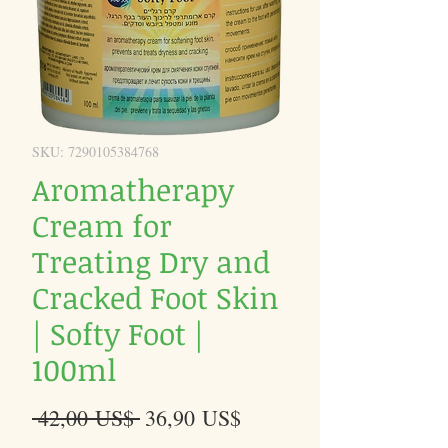
SKU: 7290105384768
Aromatherapy
Cream for
Treating Dry and
Cracked Foot Skin
| Softy Foot |
100ml
Precio
Precio
 42,00 US$ 
36,90 US$
de