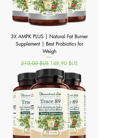
3X AMPK PLUS | Natural Fat Burner
Supplement | Best Probiotics for
Weigh
Prix original
Prix promotionnel
210,00 $US
148,90 $US