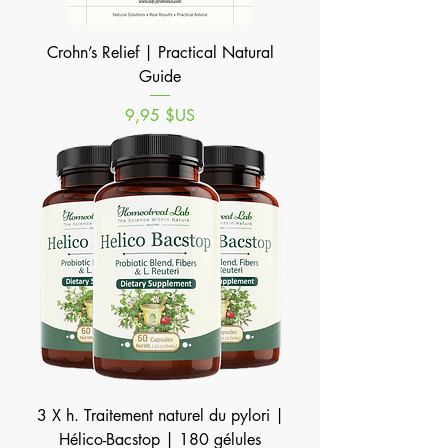
Crohn’s Relief | Practical Natural
Guide
Prix
9,95 $US
3 X h. Traitement naturel du pylori |
Hélico-Bacstop | 180 gélules