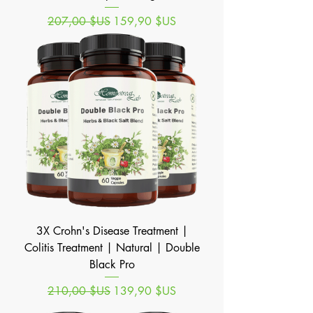
Prix original
Prix promotionnel
207,00 $US
159,90 $US
3X Crohn's Disease Treatment |
Colitis Treatment | Natural | Double
Black Pro
Prix original
Prix promotionnel
210,00 $US
139,90 $US