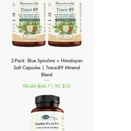
2-Pack: Blue Spirulina + Himalayan
Salt Capsules | Trace-89 Mineral
Blend
Prix original
Prix promotionnel
90,00 $US
71,90 $US