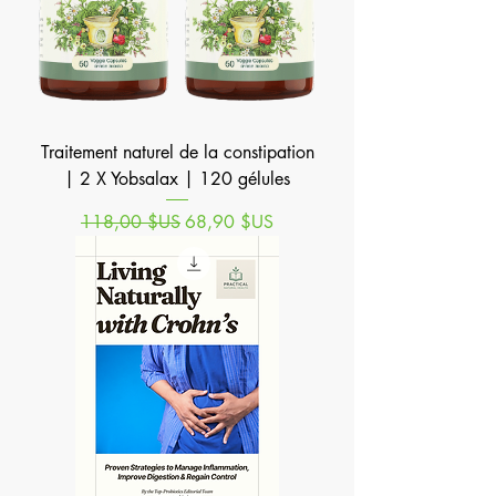
Traitement naturel de la constipation
| 2 X Yobsalax | 120 gélules
Prix original
Prix promotionnel
118,00 $US
68,90 $US