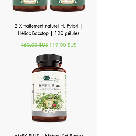
2 X traitement naturel H. Pylori |
Hélico-Bacstop | 120 gélules
Prix original
Prix promotionnel
150,00 $US
119,00 $US