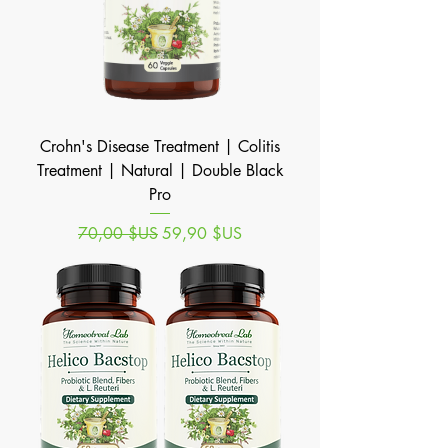
Crohn's Disease Treatment | Colitis
Treatment | Natural | Double Black
Pro
Prix original
Prix promotionnel
70,00 $US
59,90 $US