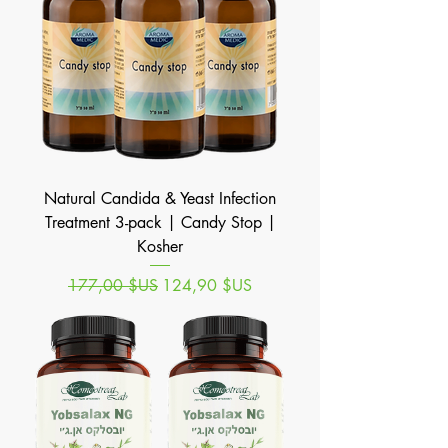
Natural Candida & Yeast Infection
Treatment 3-pack | Candy Stop |
Kosher
Prix original
Prix promotionnel
177,00 $US
124,90 $US