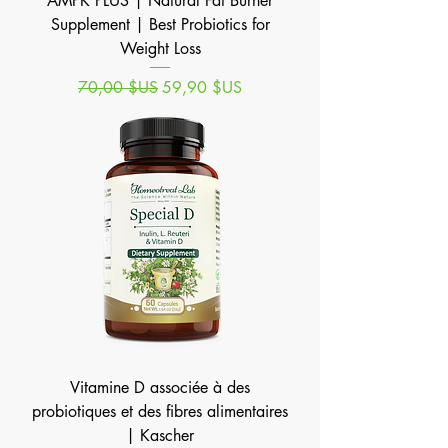
AMPK PLUS | Natural Fat Burner
Supplement | Best Probiotics for
Weight Loss
Prix original
Prix promotionnel
70,00 $US
59,90 $US
Vitamine D associée à des
probiotiques et des fibres alimentaires
| Kascher