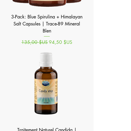
3-Pack: Blue Spirulina + Himalayan
Salt Capsules | Trace-89 Mineral
Blen
Prix original
Prix promotionnel
135,00 $US
94,50 $US
Traitement Naturel Candida |