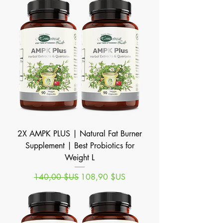
2X AMPK PLUS | Natural Fat Burner
Supplement | Best Probiotics for
Weight L
Prix original
Prix promotionnel
140,00 $US
108,90 $US