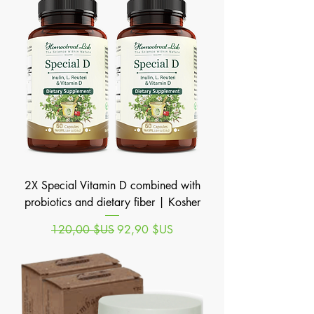
2X Special Vitamin D combined with
probiotics and dietary fiber | Kosher
Prix original
Prix promotionnel
120,00 $US
92,90 $US