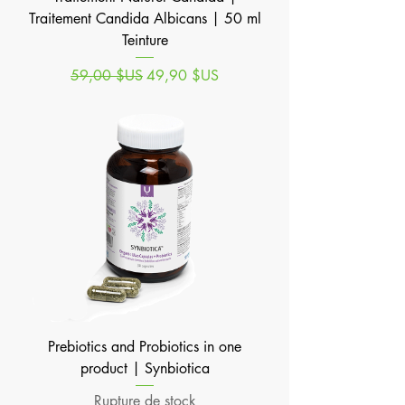
Traitement Candida Albicans | 50 ml
Teinture
Prix original
Prix promotionnel
59,00 $US
49,90 $US
Prebiotics and Probiotics in one
product | Synbiotica
Rupture de stock