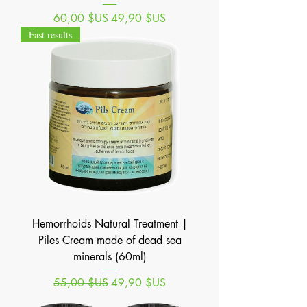
Prix original
Prix promotionnel
60,00 $US
49,90 $US
Fast results
Hemorrhoids Natural Treatment |
Piles Cream made of dead sea
minerals (60ml)
Prix original
Prix promotionnel
55,00 $US
49,90 $US