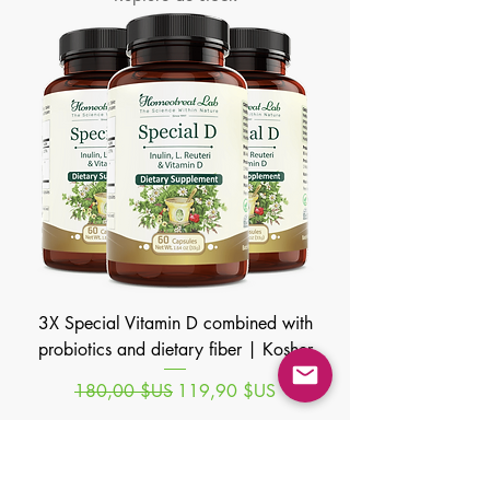
3X Special Vitamin D combined with
probiotics and dietary fiber | Kosher
Prix original
Prix promotionnel
180,00 $US
119,90 $US