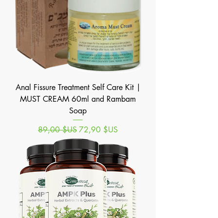
Anal Fissure Treatment Self Care Kit |
MUST CREAM 60ml and Rambam
Soap
Prix original
Prix promotionnel
89,00 $US
72,90 $US