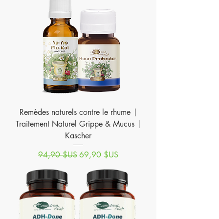
Remèdes naturels contre le rhume |
Traitement Naturel Grippe & Mucus |
Kascher
Prix original
Prix promotionnel
94,90 $US
69,90 $US