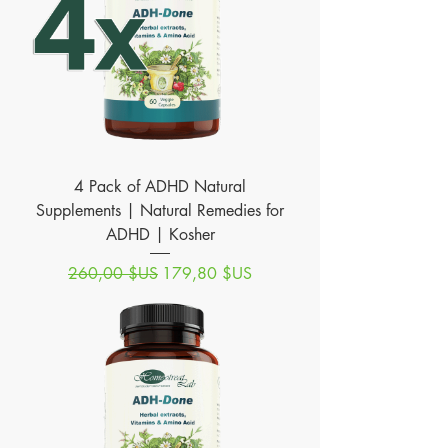
4 Pack of ADHD Natural
Supplements | Natural Remedies for
ADHD | Kosher
Prix original
Prix promotionnel
260,00 $US
179,80 $US