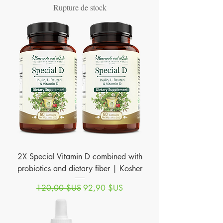
Rupture de stock
2X Special Vitamin D combined with
probiotics and dietary fiber | Kosher
Prix original
Prix promotionnel
120,00 $US
92,90 $US