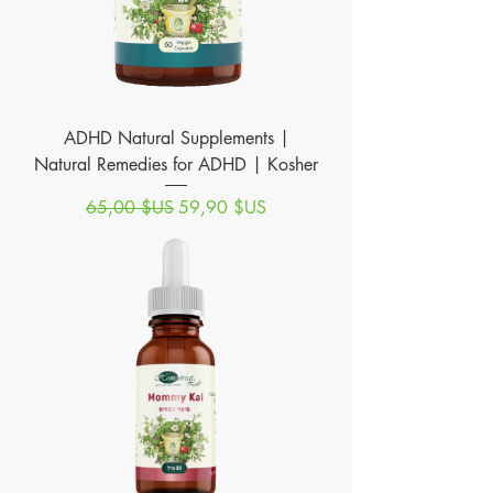
ADHD Natural Supplements |
Natural Remedies for ADHD | Kosher
Prix original
Prix promotionnel
65,00 $US
59,90 $US