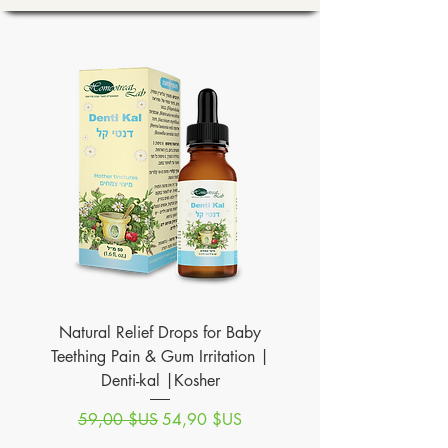
Natural Relief Drops for Baby
Teething Pain & Gum Irritation |
Denti-kal |Kosher
Prix original
Prix promotionnel
59,00 $US
54,90 $US