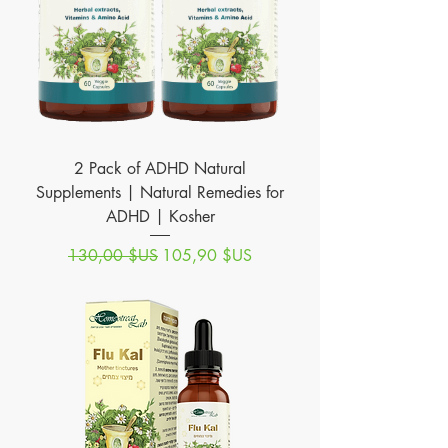
2 Pack of ADHD Natural
Supplements | Natural Remedies for
ADHD | Kosher
Prix original
Prix promotionnel
130,00 $US
105,90 $US