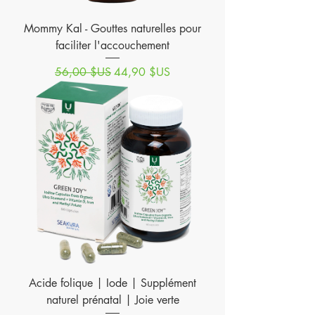
Mommy Kal - Gouttes naturelles pour
faciliter l'accouchement
Prix original
Prix promotionnel
56,00 $US
44,90 $US
Acide folique | Iode | Supplément
naturel prénatal | Joie verte