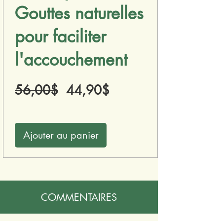
Gouttes naturelles
pour faciliter
l'accouchement
Prix
Prix
56,00$
44,90$
original
promotionnel
Ajouter au panier
COMMENTAIRES