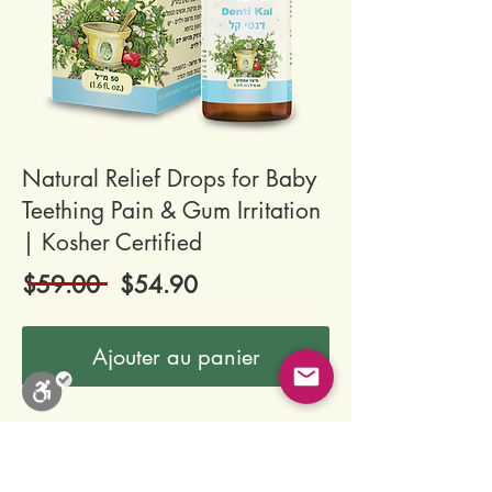
Natural Relief Drops for Baby
Teething Pain & Gum Irritation
| Kosher Certified
$59.00 $54.90
Ajouter au panier
COMMENTAIRES
Close
Stop Blinks