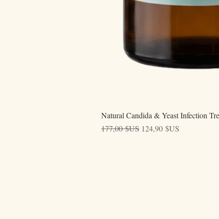
Natural Candida & Yeast Infection Tr
Prix original
Prix promotionnel
177,00 $US
124,90 $US