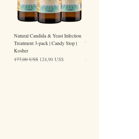
Natural Candida & Yeast Infection
Urine Relieve | Natural Uri
Treatment 3-pack | Candy Stop |
Tract Comfort Drops (50ml)
Kosher
Kosher
Precio
Precio de oferta
Precio
177,00 US$
124,90 US$
59,00 US$