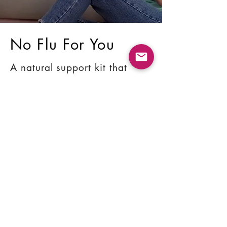
No Flu For You
A natural support kit that
helps protect your body from
the flu, flu-like conditions,
colds, and fevers.
SHOP NOW