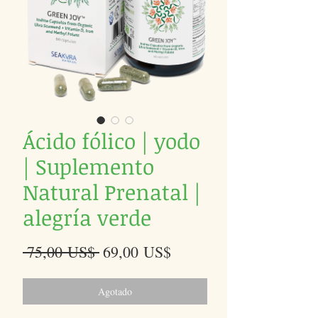
Ácido fólico | yodo
| Suplemento
Natural Prenatal |
alegría verde
Precio
Precio
 75,00 US$ 
69,00 US$
de
oferta
Agotado